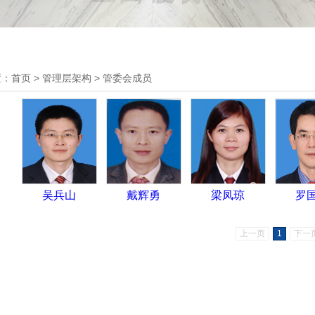
置：
首页
>
管理层架构
>
管委会成员
吴兵山
戴辉勇
梁凤琼
罗
上一页
1
下一