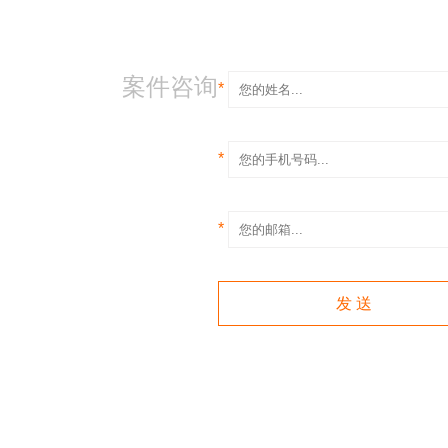
案件咨询
*
*
*
发 送