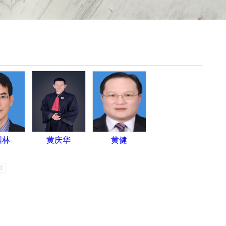
国林
黄庆华
黄健
页