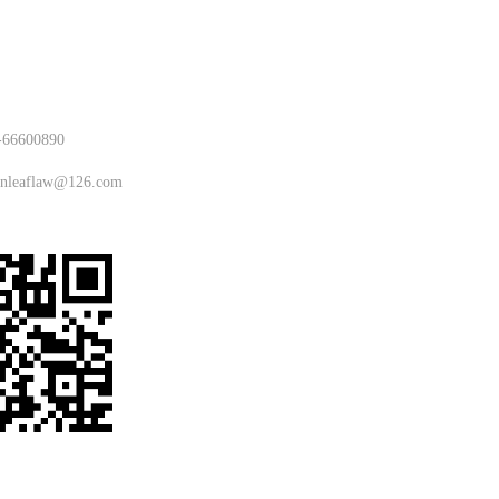
-66600890
enleaflaw@126.com