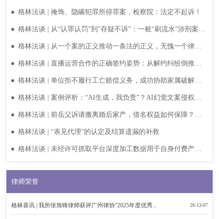
区专利转化运用技术经理人培训授课
格林法谈 | 掩饰、隐瞒犯罪所得罪案，检察院：法定不起诉！
格林法谈 | 从“认罪认罚”到“存疑不诉”：一桩“刷流水”涉刑案的
辩护纪实与行业警示
格林法谈 | 从一个案的正义推动一条法的正义，无愧一个律师
的良知
格林法谈 | 直播运营合作的正确签约姿势：从解约纠纷倒推合
同避坑
格林法谈 | 单位拒不履行工亡赔偿义务，成功协助家属破解困
局
格林法谈 | 案例评析：“AI生成，我负责”？AI幻觉文案侵权案
一审判决自媒体博主赔3万！
格林法谈 | 前岳父诉请搬离婚后家产，借名权益如何保障？以
打促谈，不战而胜！
格林法谈 | “表见代理”的认定及结算遗漏的补救
格林法谈 | 未经许可抓取平台深度加工数据用于自身付费产品
构成不正当竞争，法院全额支持1950万元诉请
律师荣誉
格林喜讯 | 我所张旭锋律师获评广州律协“2025年度优秀...
26-13-07