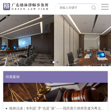
经典案例
格林法谈 | 专利是"矛"也是"盾"——我所唐兰律师受邀为粤北片